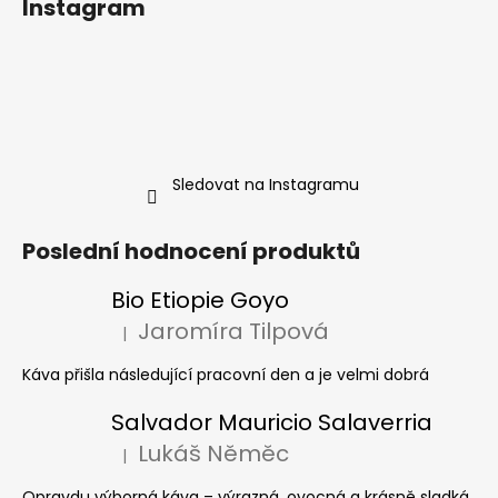
Instagram
Sledovat na Instagramu
Poslední hodnocení produktů
Bio Etiopie Goyo
Jaromíra Tilpová
|
Hodnocení produktu je 5 z 5 hvězdiček.
Káva přišla následující pracovní den a je velmi dobrá
Salvador Mauricio Salaverria
Lukáš Něměc
|
Hodnocení produktu je 5 z 5 hvězdiček.
Opravdu výborná káva – výrazná, ovocná a krásně sladká.