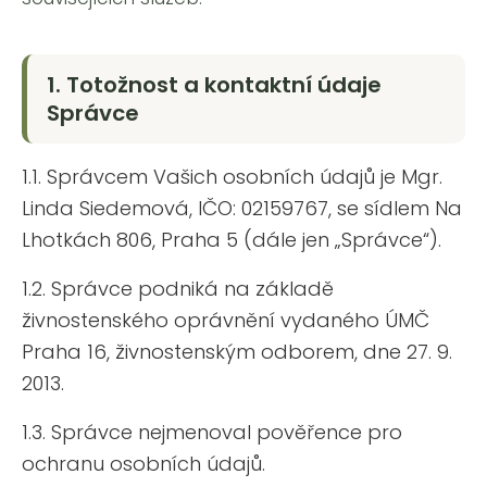
j
í
t
1. Totožnost a kontaktní údaje
?
Správce
1.1.
Správcem Vašich osobních údajů je Mgr.
Linda Siedemová, IČO: 02159767, se sídlem Na
HLEDAT
Lhotkách 806, Praha 5 (dále jen „Správce“).
1.2.
Správce podniká na základě
D
živnostenského oprávnění vydaného ÚMČ
o
Praha 16, živnostenským odborem, dne 27. 9.
p
o
2013.
r
u
1.3. Správce nejmenoval pověřence pro
č
ochranu osobních údajů.
u