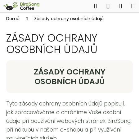
Přejít
Hledat
Náku
M
Přihlášen
na
obsah
K
košík
Domů
Zásady ochrany osobních údajů
C
o
Zpět
o
š
ZÁSADY OCHRANY
p
í
o
OSOBNÍCH ÚDAJŮ
k
t
ř
e
ZÁSADY OCHRANY
b
OSOBNÍCH ÚDAJŮ
u
j
e
Tyto zásady ochrany osobních údajů popisují,
t
jak zpracováváme a chráníme Vaše osobní
e
údaje při používání webových stránek BirdSong,
n
při nákupu v našem e-shopu a při využívání
a
souvisejících služeb.