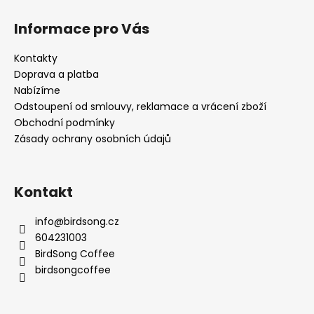
Z
á
Informace pro Vás
p
a
Kontakty
t
Doprava a platba
í
Nabízíme
Odstoupení od smlouvy, reklamace a vrácení zboží
Obchodní podmínky
Zásady ochrany osobních údajů
Kontakt
info
@
birdsong.cz
604231003
BirdSong Coffee
birdsongcoffee