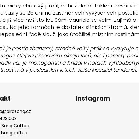
opický chuťový profil, čehož dosáhl sklizní třešní v 
í a sušily se 25 dní na zastíněných vyvýšených postelíc
e již více než sto let. Sám Mauricio se velmi zajímá o 
nost. Na jeho farmách je dostatek stínících stromů, kt
eposlední řadě slouží jako útočiště místním rostliná
je pestře zbarvený, středně velký pták se vyskytuje n
goz. Obývá především okraje lesů, ale i porosty podél ř
ady. Pár je monogamní a hnízdí v norách vyhloubených
nost má v posledních letech spíše klesající tendenci.
akt
Instagram
o
@
birdsong.cz
4231003
rdSong Coffee
rdsongcoffee