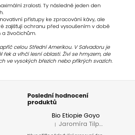
maximální zralosti. Ty následně jeden den
h.
inovativní přístupy ke zpracování kávy, ale
eré zajišťují ochranu před vysoušením v době
m a živočichům.
apříč celou Střední Amerikou. V Salvadoru je
ek a vlhčí lesní oblasti. Živí se hmyzem, ale
 ve vysokých březích nebo příkrých svazích.
Poslední hodnocení
produktů
Bio Etiopie Goyo
Jaromíra Tilpová
|
Hodnocení produktu je 5 z 5 hvězdiček.