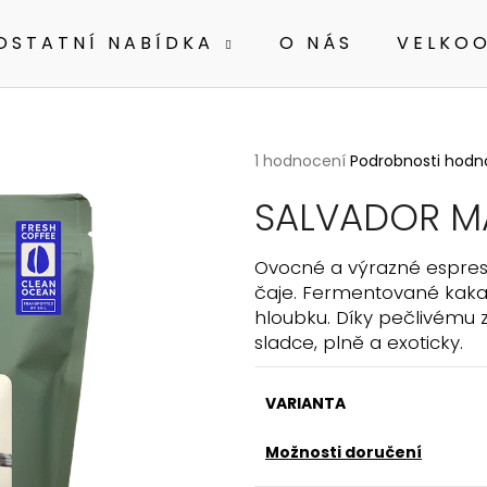
OSTATNÍ NABÍDKA
O NÁS
VELKO
Co potřebujete najít?
Průměrné
1 hodnocení
Podrobnosti hodn
hodnocení
produktu
SALVADOR MA
HLEDAT
je
5,0
z
Ovocné a výrazné espres
5
čaje. Fermentované kaka
Doporučujeme
hvězdiček.
hloubku. Díky pečlivému z
sladce, plně a exoticky.
VARIANTA
Možnosti doručení