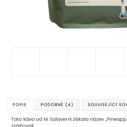
POPIS
PODOBNÉ (4)
SOUVISEJÍCÍ SO
Tato káva od M. Salaverrii získala název „Pin
zmiňovali.