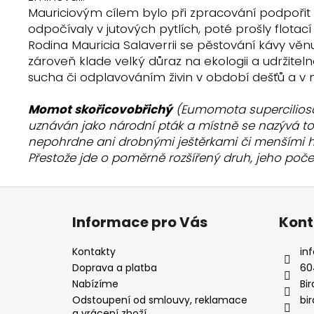
Mauriciovým cílem bylo při zpracování podpořit tr
odpočívaly v jutových pytlích, poté prošly flotac
Rodina Mauricia Salaverrii se pěstování kávy věnuj
zároveň klade velký důraz na ekologii a udržitel
sucha či odplavováním živin v období dešťů a v n
Momot skořicovobřichý
(Eumomota superciliosa) 
uznáván jako národní pták a místně se nazývá toro
nepohrdne ani drobnými ještěrkami či menšími h
Přestože jde o poměrně rozšířený druh, jeho počet
Z
á
Informace pro Vás
Kont
p
a
Kontakty
inf
t
Doprava a platba
60
í
Nabízíme
Bi
Odstoupení od smlouvy, reklamace
bi
a vrácení zboží