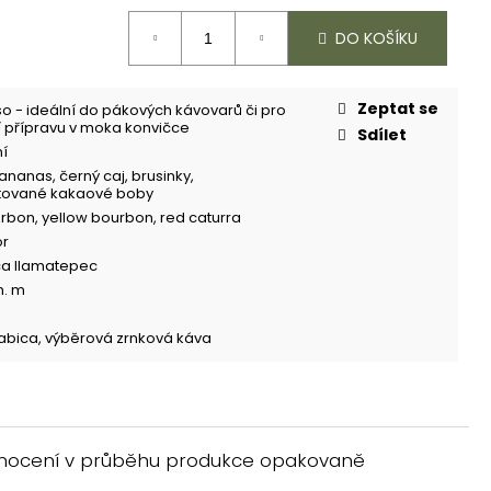
DO KOŠÍKU
Zeptat se
o - ideální do pákových kávovarů či pro
přípravu v moka konvičce
Sdílet
ní
ananas, černý caj, brusinky,
tované kakaové boby
rbon, yellow bourbon, red caturra
or
a Ilamatepec
n. m
abica, výběrová zrnková káva
hodnocení v průběhu produkce opakovaně