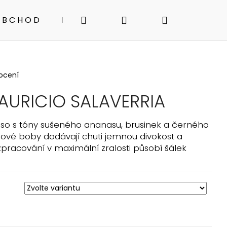
Hledat
Přihlášení
Nákupní
OBCHOD
NABÍZÍME
KONTAKTY
D
košík
ocení
URICIO SALAVERRIA
so s tóny sušeného ananasu, brusinek a černého
ové boby dodávají chuti jemnou divokost a
pracování v maximální zralosti působí šálek