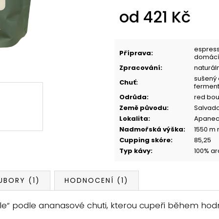
od
421 Kč
Měrná
cena:
espress
Příprava
:
domácí 
Zpracování
:
naturál
sušený 
Chuť
:
fermen
Odrůda
:
red bou
Země původu
:
Salvad
Lokalita
:
Apanec
Nadmořská výška
:
1550 m 
Cupping skóre
:
85,25
Typ kávy
:
100% ar
UBORY (1)
HODNOCENÍ (1)
eapple“ podle ananasové chuti, kterou cupeři během 