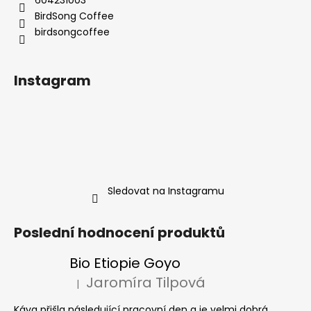
604231003
BirdSong Coffee
birdsongcoffee
Instagram
Sledovat na Instagramu
Poslední hodnocení produktů
Bio Etiopie Goyo
Jaromíra Tilpová
|
Hodnocení produktu je 5 z 5 hvězdiček.
Káva přišla následující pracovní den a je velmi dobrá