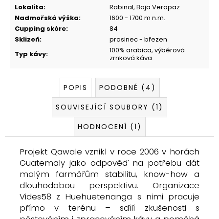
Lokalita
:
Rabinal, Baja Verapaz
Nadmořská výška
:
1600 - 1700 m n.m.
Cupping skóre
:
84
Sklizeň
:
prosinec - březen
100% arabica, výběrová
Typ kávy
:
zrnková káva
POPIS
PODOBNÉ (4)
SOUVISEJÍCÍ SOUBORY (1)
HODNOCENÍ (1)
Projekt Qawale vznikl v roce 2006 v horách
Guatemaly jako odpověď na potřebu dát
malým farmářům stabilitu, know-how a
dlouhodobou perspektivu. Organizace
Vides58 z Huehuetenanga s nimi pracuje
přímo v terénu – sdílí zkušenosti s