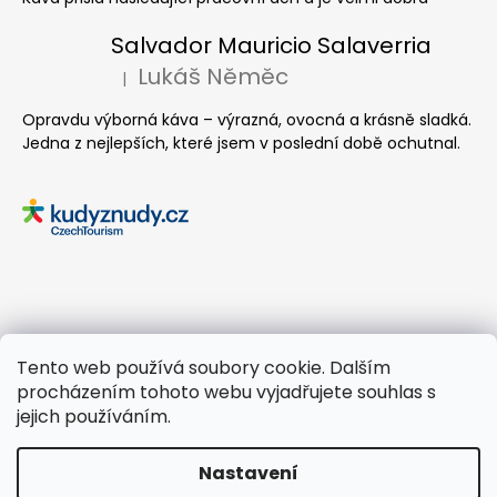
Salvador Mauricio Salaverria
Lukáš Něměc
|
Hodnocení produktu je 5 z 5 hvězdiček.
Opravdu výborná káva – výrazná, ovocná a krásně sladká.
Jedna z nejlepších, které jsem v poslední době ochutnal.
Tento web používá soubory cookie. Dalším
procházením tohoto webu vyjadřujete souhlas s
jejich používáním.
Nastavení