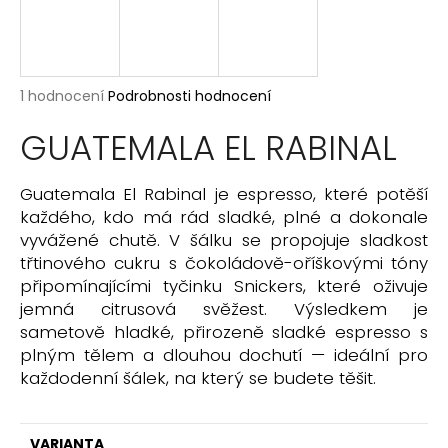
j
í
t
?
Průměrné
1 hodnocení
Podrobnosti hodnocení
hodnocení
produktu
GUATEMALA EL RABINAL
je
5,0
z
Guatemala El Rabinal je espresso, které potěší
HLEDAT
5
každého, kdo má rád sladké, plné a dokonale
hvězdiček.
vyvážené chutě. V šálku se propojuje sladkost
třtinového cukru s čokoládově-oříškovými tóny
D
připomínajícími tyčinku Snickers, které oživuje
o
jemná citrusová svěžest. Výsledkem je
p
sametově hladké, přirozeně sladké espresso s
o
plným tělem a dlouhou dochutí — ideální pro
r
každodenní šálek, na který se budete těšit.
u
č
u
VARIANTA