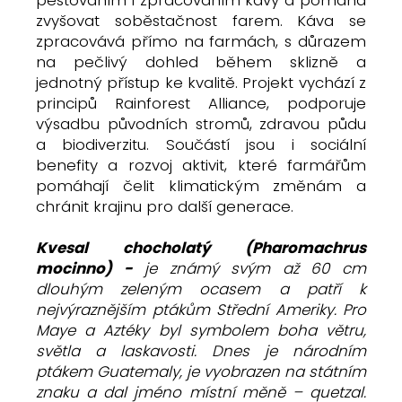
pěstováním i zpracováním kávy a pomáhá
zvyšovat soběstačnost farem. Káva se
zpracovává přímo na farmách, s důrazem
na pečlivý dohled během sklizně a
jednotný přístup ke kvalitě. Projekt vychází z
principů Rainforest Alliance, podporuje
výsadbu původních stromů, zdravou půdu
a biodiverzitu. Součástí jsou i sociální
benefity a rozvoj aktivit, které farmářům
pomáhají čelit klimatickým změnám a
chránit krajinu pro další generace.
Kvesal chocholatý (Pharomachrus
mocinno) -
je známý svým až 60 cm
dlouhým zeleným ocasem a patří k
nejvýraznějším ptákům Střední Ameriky. Pro
Maye a Aztéky byl symbolem boha větru,
světla a laskavosti. Dnes je národním
ptákem Guatemaly, je vyobrazen na státním
znaku a dal jméno místní měně – quetzal.