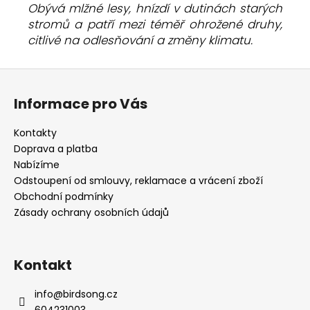
Obývá mlžné lesy, hnízdí v dutinách starých
stromů a patří mezi téměř ohrožené druhy,
citlivé na odlesňování a změny klimatu.
Z
á
Informace pro Vás
p
a
Kontakty
t
Doprava a platba
í
Nabízíme
Odstoupení od smlouvy, reklamace a vrácení zboží
Obchodní podmínky
Zásady ochrany osobních údajů
Kontakt
info
@
birdsong.cz