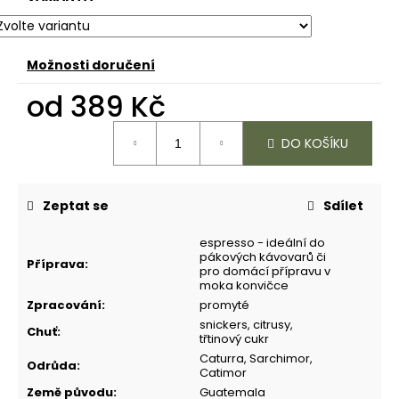
j
e
m
Možnosti doručení
e
od
389 Kč
Měrná
DO KOŠÍKU
cena:
Zeptat se
Sdílet
espresso - ideální do
pákových kávovarů či
Příprava
:
pro domácí přípravu v
moka konvičce
Zpracování
:
promyté
snickers, citrusy,
Chuť
:
třtinový cukr
Caturra, Sarchimor,
Odrůda
:
Catimor
Země původu
:
Guatemala